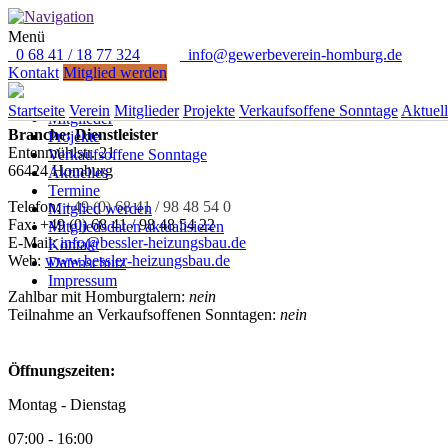
Menü
0 68 41 / 18 77 324
info@gewerbeverein-homburg.de
Direkt anrufen: 0 68 41 / 18 77 324
Kontakt
Mitglied werden
Bessler Heizungs- und Lüftun
Startseite
Verein
Startseite
Verein
Mitglieder
Projekte
Verkaufsoffene Sonntage
Aktuell
Mitglieder
Branche: Dienstleister
Projekte
Entenmühlstr. 21
Verkaufsoffene Sonntage
66424 Homburg
Aktuelles
Termine
Telefon:
+49 (0) 68 41 / 98 48 54 0
Mitglied werden
Fax: +49 (0) 68 41 / 98 48 54 22
Mitgliedsdaten aktualisieren
E-Mail:
info@bessler-heizungsbau.de
Kontakt
Web:
www.bessler-heizungsbau.de
Datenschutz
Impressum
Zahlbar mit Homburgtalern:
nein
Teilnahme an Verkaufsoffenen Sonntagen:
nein
Öffnungszeiten:
Montag - Dienstag
07:00 - 16:00