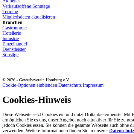
Aktuelles
Verkaufsoffene Sonntage
Termine
Mitgliedsdaten aktualisieren
Branchen
Gastronomie
Hotellerie
Industrie
Einzelhandel
Dienstleister
Sonstige
© 2026 - Gewerbeverein Homburg e.V.
Cookie-Optionen einblenden
Datenschutz
Impressum
Cookies-Hinweis
Diese Webseite setzt Cookies ein und nutzt Drittanbieterdienste. Mit 
ermöglichen Sie es uns, unser Angebot noch attraktiver für Sie zu ges
jedoch Cookies essen. Sie können die gesamte Webseite auch ohne d
verwenden. Weitere Informationen finden Sie in unserer
Datenschut